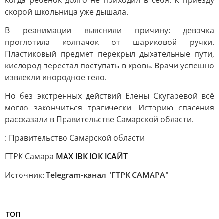
когда ребёнок долго не приходил в себя. К приезду
скорой школьница уже дышала.
В реанимации выяснили причину: девочка
проглотила колпачок от шариковой ручки.
Пластиковый предмет перекрыл дыхательные пути,
кислород перестал поступать в кровь. Врачи успешно
извлекли инородное тело.
Но без экстренных действий Елены Скугаревой всё
могло закончиться трагически. Историю спасения
рассказали в Правительстве Самарской области.
: Правительство Самарской области
ГТРК Самара
MAX
lВК
lОК
lСАЙТ
Источник:
Telegram-канал "ГТРК САМАРА"
ТОП