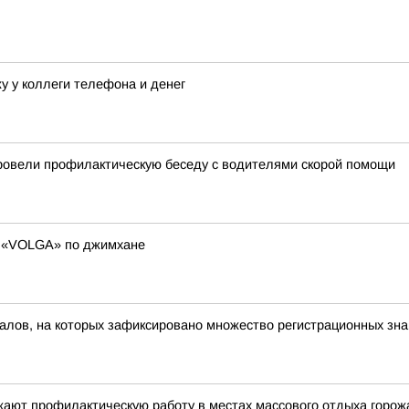
жу у коллеги телефона и денег
провели профилактическую беседу с водителями скорой помощи
и «VOLGA» по джимхане
алов, на которых зафиксировано множество регистрационных зна
ают профилактическую работу в местах массового отдыха горож