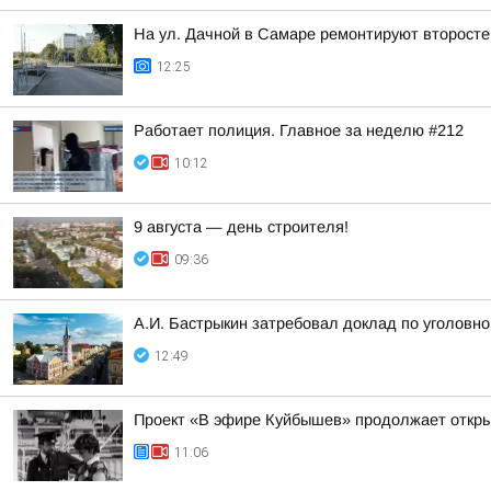
На ул. Дачной в Самаре ремонтируют второст
12:25
Работает полиция. Главное за неделю #212
10:12
9 августа — день строителя!
09:36
А.И. Бастрыкин затребовал доклад по уголовн
12:49
Проект «В эфире Куйбышев» продолжает откр
11:06