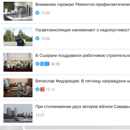
Вниманию горожан! Ремонтно-профилактическ
10:30
Госавтоинспекция напоминает о недопустимост
10:30
В Сызрани поздравили работников строительн
09:09
Вячеслав Федорищев: В пятницу награждали н
12:12
При столкновении двух катеров вблизи Самары
10:07