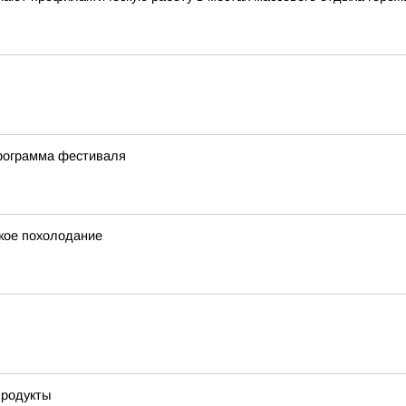
программа фестиваля
зкое похолодание
продукты