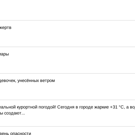
 жертв
мары
девочек, унесённых ветром
альной курортной погодой! Сегодня в городе жаркие +31 °C, а во
ы создают...
вень опасности