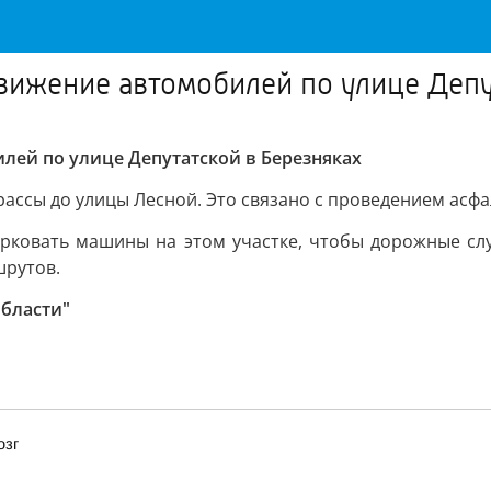
движение автомобилей по улице Депу
илей по улице Депутатской в Березняках
рассы до улицы Лесной. Это связано с проведением асф
арковать машины на этом участке, чтобы дорожные сл
шрутов.
области"
озг