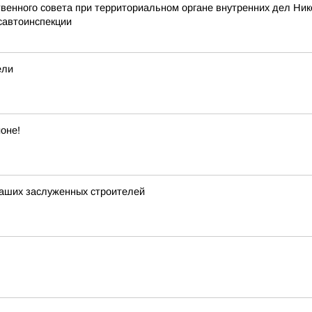
енного совета при территориальном органе внутренних дел Ник
савтоинспекции
ели
оне!
аших заслуженных строителей