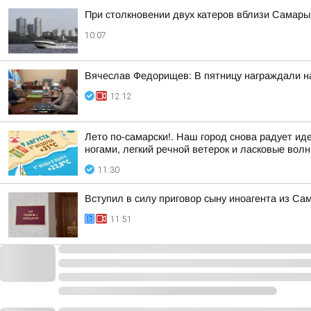
При столкновении двух катеров вблизи Самары
10:07
Вячеслав Федорищев: В пятницу награждали н
12:12
Лето по-самарски!. Наш город снова радует иде
ногами, легкий речной ветерок и ласковые волн
11:30
Вступил в силу приговор сыну иноагента из Са
11:51