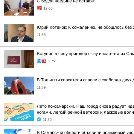
С бедой наедине не оставят
12:00
Юрий Котенок: К сожалению, не обошлось без
11:55
Вступил в силу приговор сыну иноагента из Са
11:51
В Тольятти спасатели спасли с сапборда двух 
11:39
Лето по-самарски!. Наш город снова радует иде
ногами, легкий речной ветерок и ласковые волн
11:30
В Самарской области объявили оранжевый уро