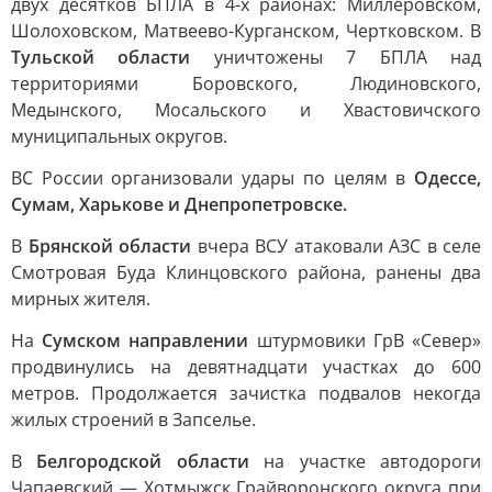
двух десятков БПЛА в 4-х районах: Миллеровском,
Шолоховском, Матвеево-Курганском, Чертковском. В
Тульской области
уничтожены 7 БПЛА над
территориями Боровского, Людиновского,
Медынского, Мосальского и Хвастовичского
муниципальных округов.
ВС России организовали удары по целям в
Одессе,
Сумам, Харькове и Днепропетровске.
В
Брянской области
вчера ВСУ атаковали АЗС в селе
Смотровая Буда Клинцовского района, ранены два
мирных жителя.
На
Сумском направлении
штурмовики ГрВ «Север»
продвинулись на девятнадцати участках до 600
метров. Продолжается зачистка подвалов некогда
жилых строений в Запселье.
В
Белгородской области
на участке автодороги
Чапаевский — Хотмыжск Грайворонского округа при