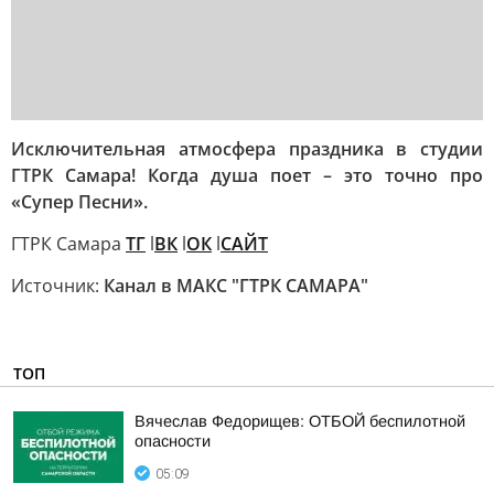
Исключительная атмосфера праздника в студии
ГТРК Самара! Когда душа поет – это точно про
«Супер Песни».
ГТРК Самара
ТГ
l
ВК
l
ОК
l
САЙТ
Источник:
Канал в МАКС "ГТРК САМАРА"
ТОП
Вячеслав Федорищев: ОТБОЙ беспилотной
опасности
05:09