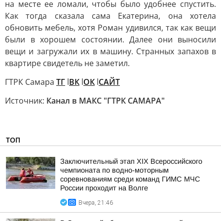
на месте ее ломали, чтобы было удобнее спустить.
Как тогда сказала сама Екатерина, она хотела
обновить мебель, хотя Роман удивился, так как вещи
были в хорошем состоянии. Далее они выносили
вещи и загружали их в машину. Странных запахов в
квартире свидетель не заметил.
ГТРК Самара
ТГ
l
ВК
l
ОК
l
САЙТ
Источник:
Канал в МАКС "ГТРК САМАРА"
ТОП
Заключительный этап XIХ Всероссийского
чемпионата по водно-моторным
соревнованиям среди команд ГИМС МЧС
России проходит на Волге
Вчера, 21:46