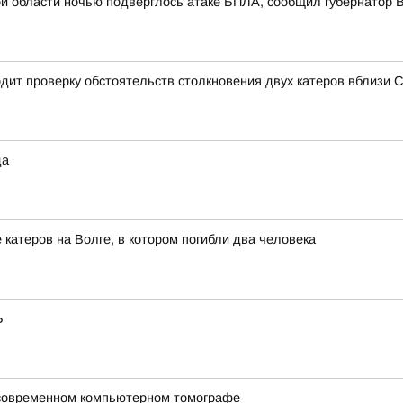
й области ночью подверглось атаке БПЛА, сообщил губернатор
дит проверку обстоятельств столкновения двух катеров вблизи 
да
катеров на Волге, в котором погибли два человека
Ь
 современном компьютерном томографе