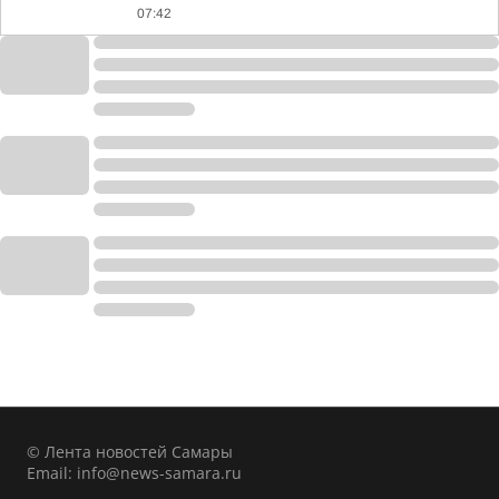
07:42
© Лента новостей Самары
Email:
info@news-samara.ru